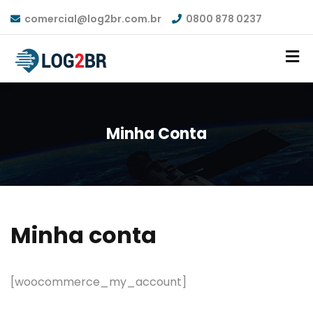
comercial@log2br.com.br
0800 878 0237
Minha Conta
Minha conta
[woocommerce_my_account]